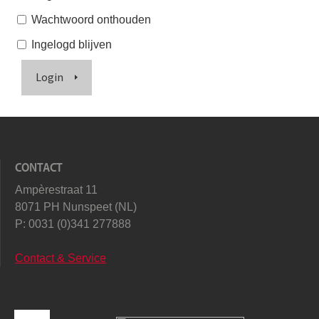
Wachtwoord onthouden
Ingelogd blijven
Login
CONTACT
Ampèrestraat 11
8071 PH Nunspeet (NL)
P:
0031 (0)341 277888
Contact & Service