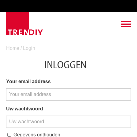
ABOUT TRENDIY
Home
/ Login
INLOGGEN
LEADING TO SUCCESS
PRODUCTS
Your email address
CONTACT & SERVICE
VACANCIES
Uw wachtwoord
Gegevens onthouden